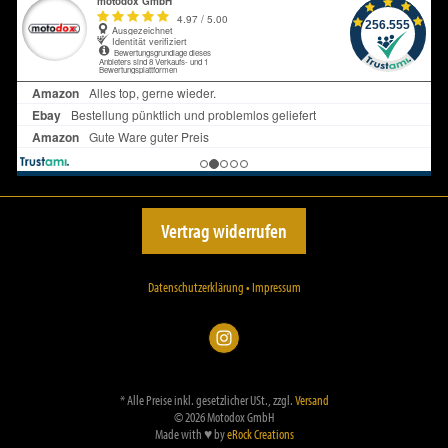
Vertrag widerrufen
Datenschutzerklärung
•
Impressum
*
Alle Preise inkl. gesetzlicher USt., zzgl.
Versand
© 2026 Motodox GmbH
Made with
♥
by
eRock Creations